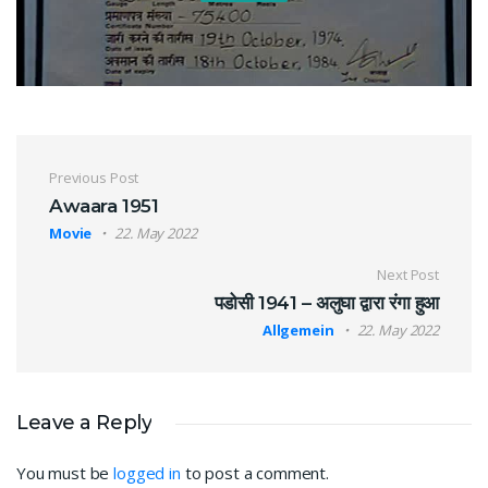
Post navigation
Previous Post
Awaara 1951
Movie
22. May 2022
Next Post
पडोसी 1941 – अलुघा द्वारा रंगा हुआ
Allgemein
22. May 2022
Leave a Reply
You must be
logged in
to post a comment.